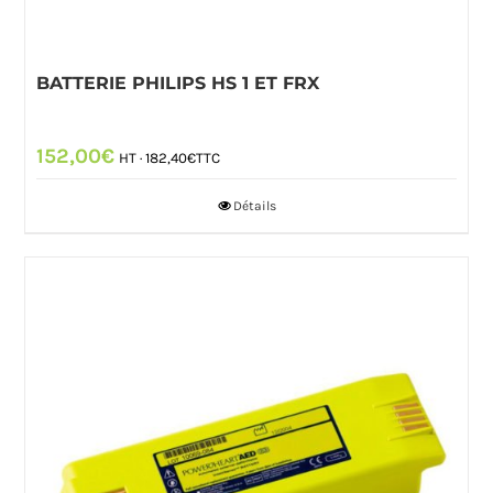
BATTERIE PHILIPS HS 1 ET FRX
152,00
€
HT ·
182,40
€
TTC
Détails