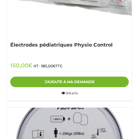
Électrodes pédiatriques Physio Control
150,00
€
HT ·
180,00
€
TTC
J'AJOUTE À MA DEMANDE
Détails