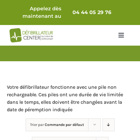
Passer
Appelez dès
au
04 44 05 29 76
maintenant au
contenu
Toggle
Navigat
Packs Complets
Défibrillateur seul
Votre défibrillateur fonctionne avec une pile non
Comparatif
rechargeable. Ces piles ont une durée de vie limitée
dans le temps, elles doivent être changées avant la
date de péremption indiquée
Accessoires & Consommables
Trier par
Commande par défaut
Armoires / Supports
Maintenance