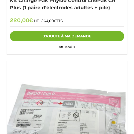
Kit Charge Pak Physio Control LifePak CR
Plus (1 paire d’électrodes adultes + pile)
220,00
€
HT ·
264,00
€
TTC
J'AJOUTE À MA DEMANDE
Détails