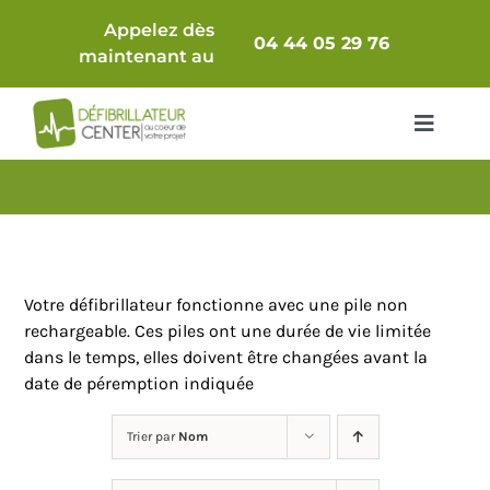
Passer
Appelez dès
au
04 44 05 29 76
maintenant au
contenu
Toggle
Navigat
Packs Complets
Défibrillateur seul
Votre défibrillateur fonctionne avec une pile non
Comparatif
rechargeable. Ces piles ont une durée de vie limitée
dans le temps, elles doivent être changées avant la
date de péremption indiquée
Accessoires & Consommables
Trier par
Nom
Armoires / Supports
Maintenance