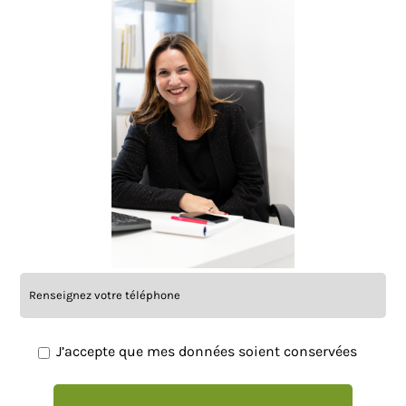
Armoires
Electrodes / Batteries
DEVIS RAPIDE
Supports
Electrodes
Batteries
J’accepte que mes données soient conservées