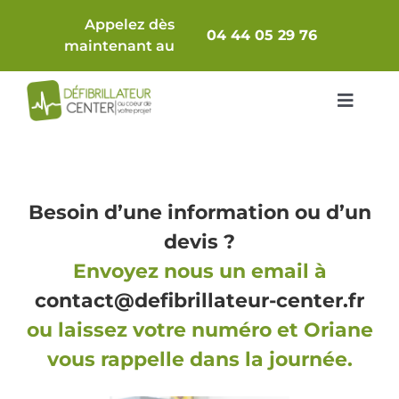
Passer
Appelez dès
au
04 44 05 29 76
maintenant au
contenu
Toggle
Navigat
Packs Complets
Besoin d’une information ou d’un
Défibrillateur seul
devis ?
Comparatif
Envoyez nous un email à
contact@defibrillateur-center.fr
Accessoires & Consommables
ou laissez votre numéro et Oriane
vous rappelle dans la journée.
Armoires / Supports
Maintenance