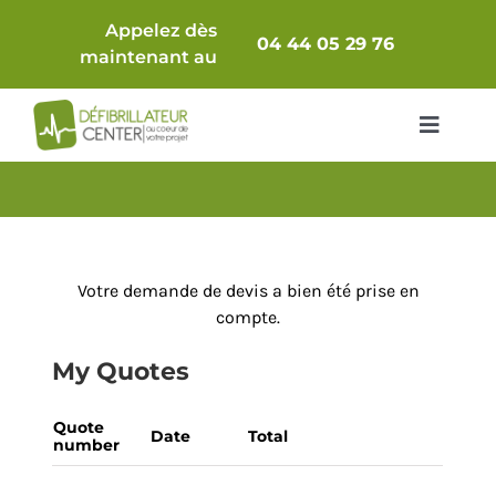
Passer
Appelez dès
au
04 44 05 29 76
maintenant au
contenu
Toggle
Navigat
Packs Complets
Défibrillateur seul
Votre demande de devis a bien été prise en
compte.
Comparatif
My Quotes
Accessoires & Consommables
Quote
Date
Total
number
Armoires / Supports
Maintenance