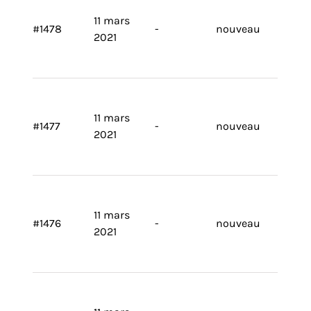
Armoires
Electrodes / Batteries
DEVIS RAPIDE
11 mars
#1478
-
nouveau
2021
Supports
Electrodes
Batteries
11 mars
#1477
-
nouveau
2021
11 mars
#1476
-
nouveau
2021