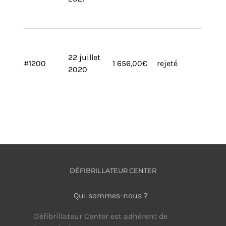
22 juillet
#1200
1 656,00
€
rejeté
2020
DÉFIBRILLATEUR CENTER
Qui sommes-nous ?
Défibrillateur Center est adhérent de