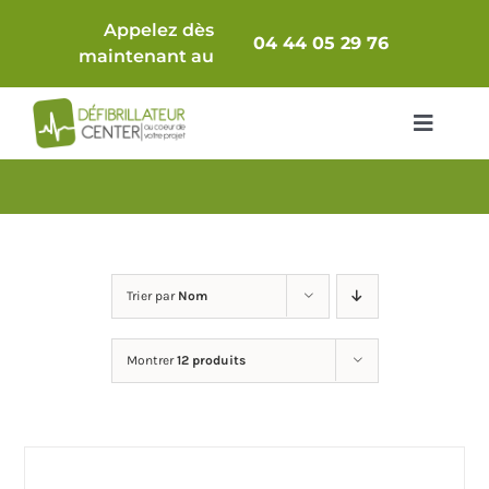
Passer
Appelez dès
au
04 44 05 29 76
maintenant au
contenu
Toggle
Navigat
Packs Complets
Défibrillateur seul
Trier par
Nom
Comparatif
Montrer
12 produits
Accessoires & Consommables
Armoires / Supports
Maintenance