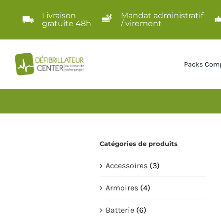
Passer
Livraison
Mandat administratif
au
gratuite 48h
/ virement
contenu
Packs Comp
Catégories de produits
Accessoires
(3)
Armoires
(4)
Batterie
(6)