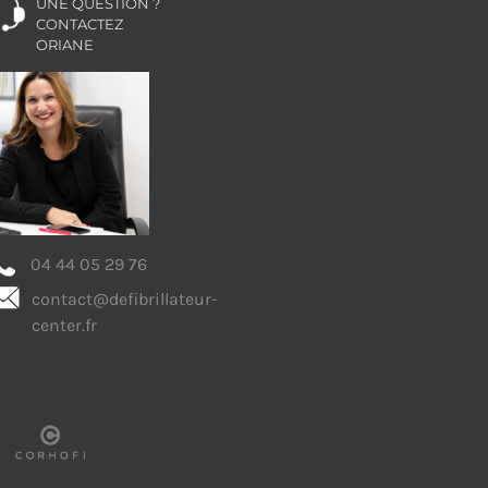
UNE QUESTION ?
CONTACTEZ
ORIANE
04 44 05 29 76
contact@defibrillateur-
center.fr