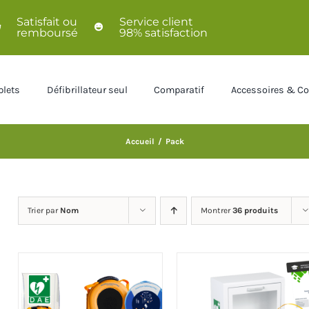
Satisfait ou
Service client
remboursé
98% satisfaction
lets
Défibrillateur seul
Comparatif
Accessoires & 
Accueil
/
Pack
Trier par
Nom
Montrer
36 produits