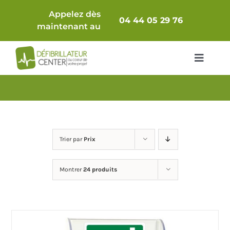
Passer
Appelez dès
au
04 44 05 29 76
maintenant au
contenu
Toggle
Navigat
Packs Complets
Défibrillateur seul
Trier par
Prix
Comparatif
Montrer
24 produits
Accessoires & Consommables
Armoires / Supports
Maintenance