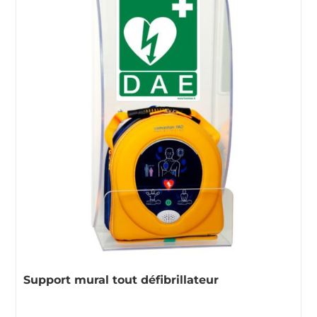
Armoires
Electrodes / Batteries
DEVIS RAPIDE
Supports
Electrodes
Batteries
Support mural tout défibrillateur