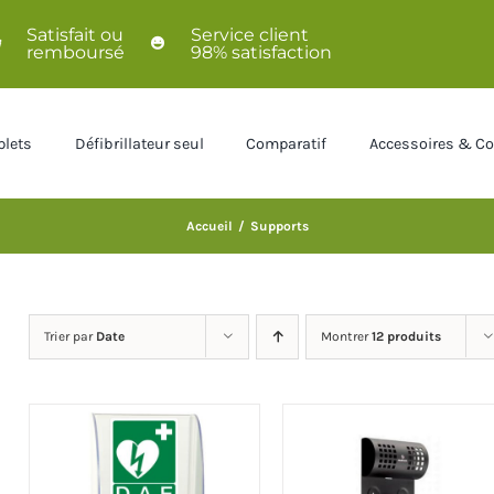
Satisfait ou
Service client
remboursé
98% satisfaction
lets
Défibrillateur seul
Comparatif
Accessoires & 
Accueil
/
Supports
Trier par
Date
Montrer
12 produits