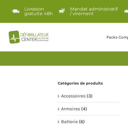
Passer
Livraison
Mandat administratif
au
gratuite 48h
/ virement
contenu
Packs Comp
Catégories de produits
Accessoires
(3)
Armoires
(4)
Batterie
(6)