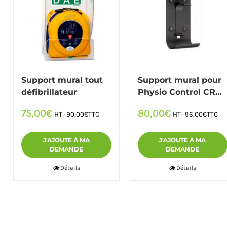
Support mural tout
Support mural pour
défibrillateur
Physio Control CR
Plus
75,00
€
80,00
€
HT ·
90,00
€
TTC
HT ·
96,00
€
TTC
J'AJOUTE À MA
J'AJOUTE À MA
DEMANDE
DEMANDE
Détails
Détails