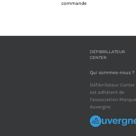
commande
DÉFIBRILLATEUR
CENTER
Qui sommes-nous ?
Défibrillateur Center
est adhérent de
l’association Marqu
Auvergne